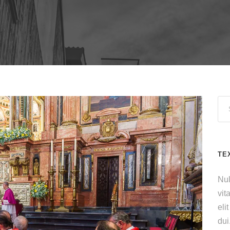
TE
Nul
vit
eli
dui