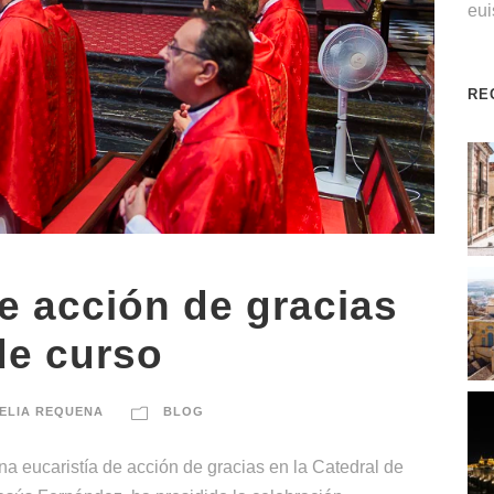
eu
RE
de acción de gracias
 de curso
ELIA REQUENA
BLOG
na eucaristía de acción de gracias en la Catedral de