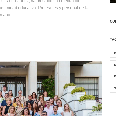
ús Fernández, ha presidido la celebración,
omunidad educativa. Profesores y personal de la
n año...
CO
TA