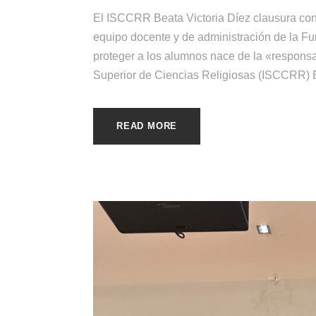
El ISCCRR Beata Victoria Díez clausura con 
equipo docente y de administración de la 
proteger a los alumnos nace de la «responsabi
Superior de Ciencias Religiosas (ISCCRR) Be
READ MORE