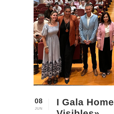
I Gala Hom
08
JUN
Visibles»