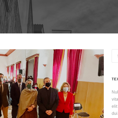
TE
Nul
vit
eli
dui