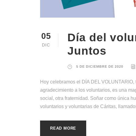
Día del vol
05
DIC
Juntos
5 DE DICIEMBRE DE 2020
Hoy celebramos el DÍA DEL VOLUNTARIO, ta
agradecimiento a los voluntarios, es una ma
social, otra fraternidad. Soñar como única 
voluntarios y voluntarias de Cáritas, llamados
READ MORE