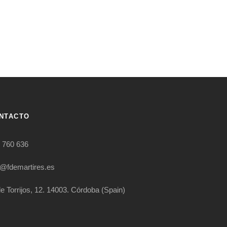
NTACTO
 760 636
o@fdemartires.es
le Torrijos, 12. 14003. Córdoba (Spain)