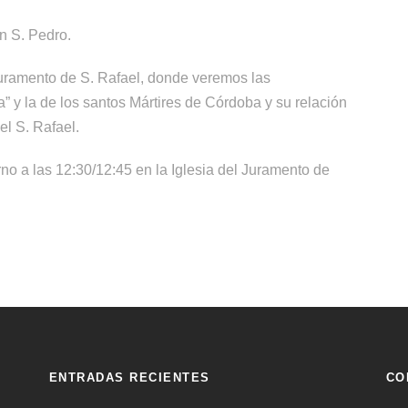
en S. Pedro.
Juramento de S. Rafael, donde veremos las
” y la de los santos Mártires de Córdoba y su relación
el S. Rafael.
rno a las 12:30/12:45 en la Iglesia del Juramento de
ENTRADAS RECIENTES
CO