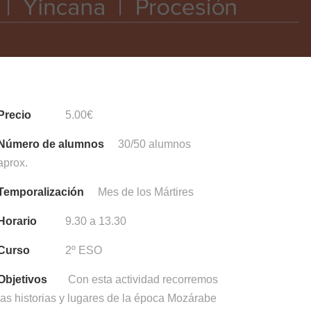
Precio
5.00€
Número de alumnos
30/50 alumnos
aprox.
Temporalización
Mes de los Mártires
Horario
9.30 a 13.30
Curso
2º ESO
Objetivos
Con esta actividad recorremos
las historias y lugares de la época Mozárabe