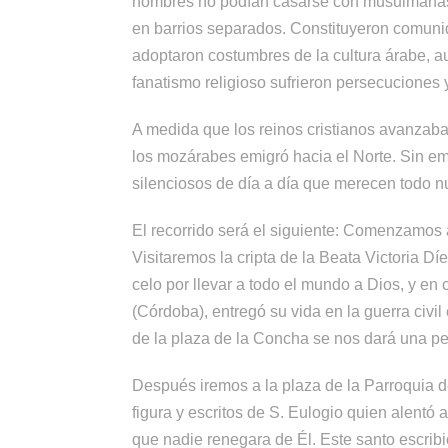
hombres no podían casarse con musulmanas,
en barrios separados. Constituyeron comunid
adoptaron costumbres de la cultura árabe, 
fanatismo religioso sufrieron persecuciones 
A medida que los reinos cristianos avanzaban
los mozárabes emigró hacia el Norte. Sin emb
silenciosos de día a día que merecen todo n
El recorrido será el siguiente: Comenzamos a
Visitaremos la cripta de la Beata Victoria Díe
celo por llevar a todo el mundo a Dios, y e
(Córdoba), entregó su vida en la guerra civil
de la plaza de la Concha se nos dará una peq
Después iremos a la plaza de la Parroquia d
figura y escritos de S. Eulogio quien alentó 
que nadie renegara de Él. Este santo escrib