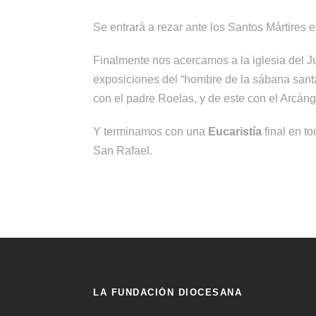
Se entrará a rezar ante los Santos Mártires 
Finalmente nos acercamos a la iglesia del 
exposiciones del “hombre de la sábana santa
con el padre Roelas, y de este con el Arcáng
Y terminamos con una
Eucaristía
final en to
San Rafael.
LA FUNDACIÓN DIOCESANA