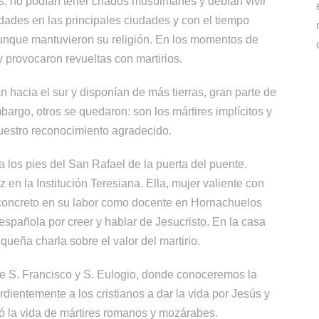
 no podían tener criados musulmanes y debían vivir
ades en las principales ciudades y con el tiempo
aunque mantuvieron su religión. En los momentos de
y provocaron revueltas con martirios.
 hacia el sur y disponían de más tierras, gran parte de
argo, otros se quedaron: son los mártires implícitos y
uestro reconocimiento agradecido.
 los pies del San Rafael de la puerta del puente.
z en la Institución Teresiana. Ella, mujer valiente con
n concreto en su labor como docente en Hornachuelos
 española por creer y hablar de Jesucristo. En la casa
ueña charla sobre el valor del martirio.
e S. Francisco y S. Eulogio,
donde conoceremos la
ardientemente a los cristianos a dar la vida por Jesús y
ió la vida de mártires romanos y mozárabes.