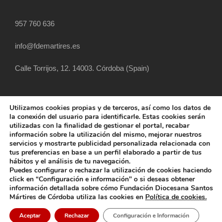
957 760 636
info@fdemartires.es
Calle Torrijos, 12. 14003. Córdoba (Spain)
Utilizamos cookies propias y de terceros, así como los datos de
la conexión del usuario para identificarle. Estas cookies serán
utilizadas con la finalidad de gestionar el portal, recabar
información sobre la utilización del mismo, mejorar nuestros
servicios y mostrarte publicidad personalizada relacionada con
tus preferencias en base a un perfil elaborado a partir de tus
hábitos y el análisis de tu navegación.
COPYRIGHT 2025 FUNDACIÓN DIOCESANA
Puedes configurar o rechazar la utilización de cookies haciendo
SANTOS MÁRTIRES, ALL RIGHT RESERVED
click en “Configuración e información" o si deseas obtener
información detallada sobre cómo Fundación Diocesana Santos
POLÍTICA DE COOKIES
AVISO LEGAL
Mártires de Córdoba utiliza las cookies en
Política de cookies.
POLÍTICA DE PRIVACIDAD
POLÍTICA EXTERNA
Aceptar
Rechazar
Configuración e Información