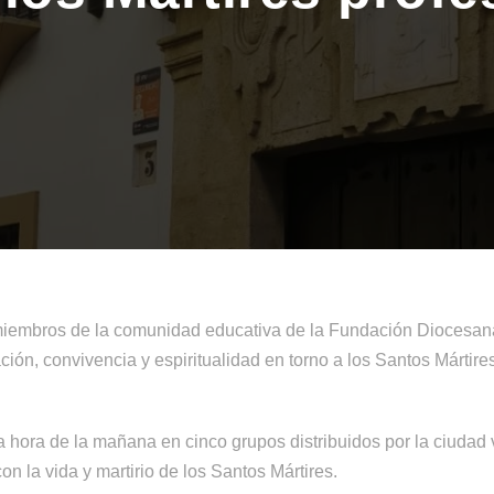
miembros de la comunidad educativa de la Fundación Diocesan
ción, convivencia y espiritualidad en torno a los Santos Márti
hora de la mañana en cinco grupos distribuidos por la ciudad v
n la vida y martirio de los Santos Mártires.