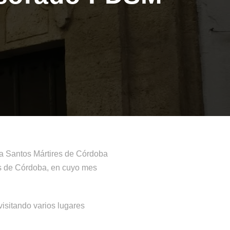
a Santos Mártires de Córdoba
res de Córdoba, en cuyo mes
isitando varios lugares