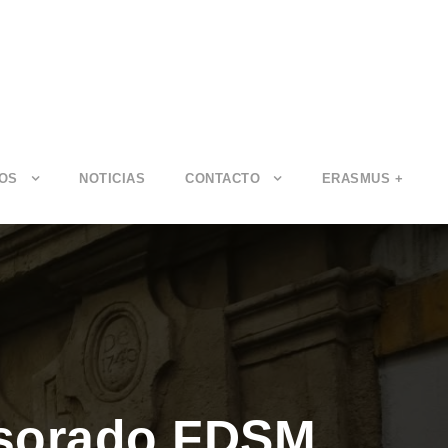
IOS
NOTICIAS
CONTACTO
ERASMUS +
fesorado FDSM