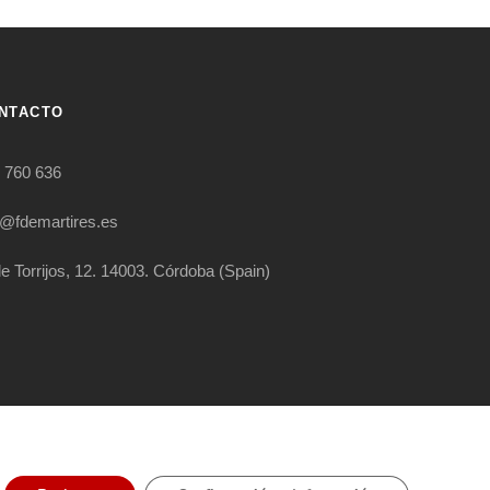
NTACTO
 760 636
o@fdemartires.es
le Torrijos, 12. 14003. Córdoba (Spain)
RIGHT RESERVED