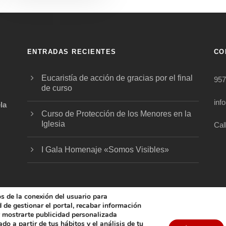
ENTRADAS RECIENTES
CO
Eucaristía de acción de gracias por el final
957
de curso
inf
la
Curso de Protección de los Menores en la
Iglesia
Cal
.
I Gala Homenaje «Somos Visibles»
os de la conexión del usuario para
ad de gestionar el portal, recabar información
 y mostrarte publicidad personalizada
5 FUNDACIÓN DIOCESANA SANTOS MÁRTIRES, ALL 
do a partir de tus hábitos y el análisis de tu