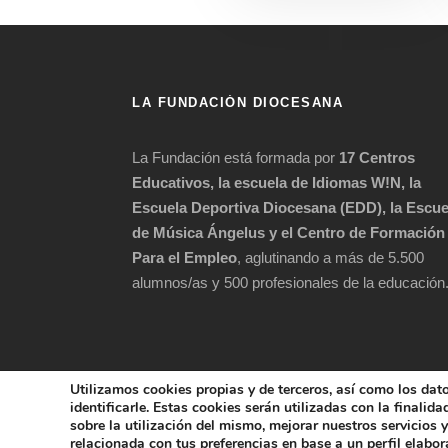
LA FUNDACIÓN DIOCESANA
La Fundación está formada por
17 Centros
Educativos, la escuela de Idiomas W!N, la
Escuela Deportiva Diocesana (EDD), la Escue
de Música Ángelus y el Centro de Formación
Para el Empleo
, aglutinando a más de 5.500
alumnos/as y 500 profesionales de la educación
Utilizamos cookies propias y de terceros, así como los dat
identificarle. Estas cookies serán utilizadas con la finalid
sobre la utilización del mismo, mejorar nuestros servicios
COPYRIGHT 202
relacionada con tus preferencias en base a un perfil elabora