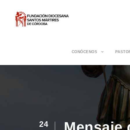
CONÓCENOS
PASTO
Mensaje 
24