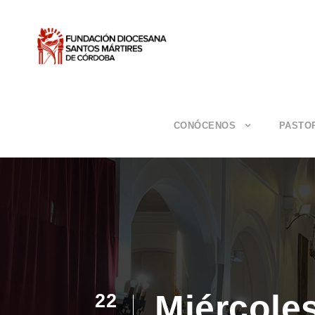
CONÓCENOS
PASTO
Miércole
22