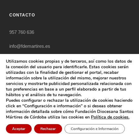
CONTACTO
957 760 636
info@fdemartires.es
Calle Torrijos, 12. 14003. Córdoba (Spain)
Utilizamos cookies propias y de terceros, así como los datos de
la conexión del usuario para identificarle. Estas cookies serán
utilizadas con la finalidad de gestionar el portal, recabar
información sobre la utilización del mismo, mejorar nuestros
servicios y mostrarte publicidad personalizada relacionada con
tus preferencias en base a un perfil elaborado a partir de tus
hábitos y el análisis de tu navegación.
Puedes configurar o rechazar la utilización de cookies haciendo
click en “Configuración e información" o si deseas obtener
información detallada sobre cómo Fundación Diocesana Santos
Mártires de Córdoba utiliza las cookies en
Política de cookies.
COPYRIGHT 2025 FUNDACIÓN DIOCESANA
SANTOS MÁRTIRES, ALL RIGHT RESERVED
Aceptar
Rechazar
Configuración e Información