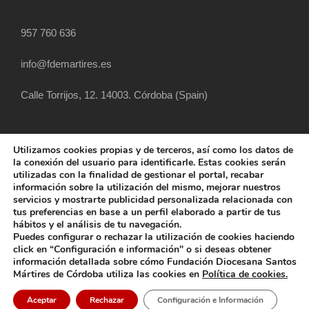
957 760 636
info@fdemartires.es
Calle Torrijos, 12. 14003. Córdoba (Spain)
Utilizamos cookies propias y de terceros, así como los datos de
la conexión del usuario para identificarle. Estas cookies serán
utilizadas con la finalidad de gestionar el portal, recabar
información sobre la utilización del mismo, mejorar nuestros
servicios y mostrarte publicidad personalizada relacionada con
tus preferencias en base a un perfil elaborado a partir de tus
hábitos y el análisis de tu navegación.
COPYRIGHT 2025 FUNDACIÓN DIOCESANA
Puedes configurar o rechazar la utilización de cookies haciendo
SANTOS MÁRTIRES, ALL RIGHT RESERVED
click en “Configuración e información" o si deseas obtener
información detallada sobre cómo Fundación Diocesana Santos
POLÍTICA DE COOKIES
AVISO LEGAL
Mártires de Córdoba utiliza las cookies en
Política de cookies.
POLÍTICA DE PRIVACIDAD
POLÍTICA EXTERNA
Aceptar
Rechazar
Configuración e Información