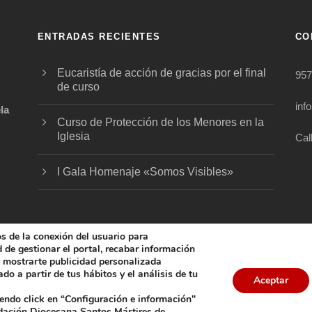
ENTRADAS RECIENTES
CO
Eucaristía de acción de gracias por el final
957
de curso
inf
la
Curso de Protección de los Menores en la
Iglesia
Cal
.
I Gala Homenaje «Somos Visibles»
os de la conexión del usuario para
ad de gestionar el portal, recabar información
 y mostrarte publicidad personalizada
do a partir de tus hábitos y el análisis de tu
5 FUNDACIÓN DIOCESANA SANTOS MÁRTIRES, ALL 
Aceptar
iendo click en “Configuración e información"
COOKIES
AVISO LEGAL
POLÍTICA DE PRIVACIDAD
POL
ndación Diocesana Santos Mártires de