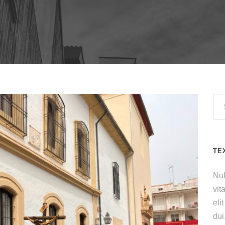
TE
Nul
vit
eli
dui