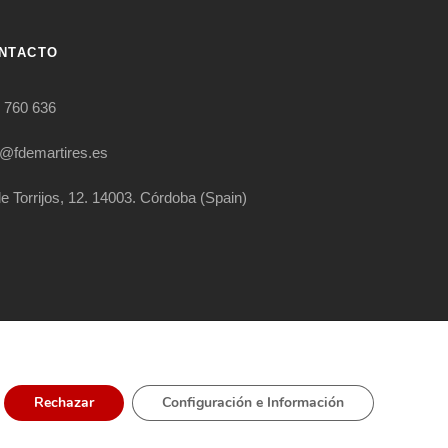
NTACTO
 760 636
o@fdemartires.es
le Torrijos, 12. 14003. Córdoba (Spain)
RIGHT RESERVED
Rechazar
Configuración e Información
ÍTICA EXTERNA