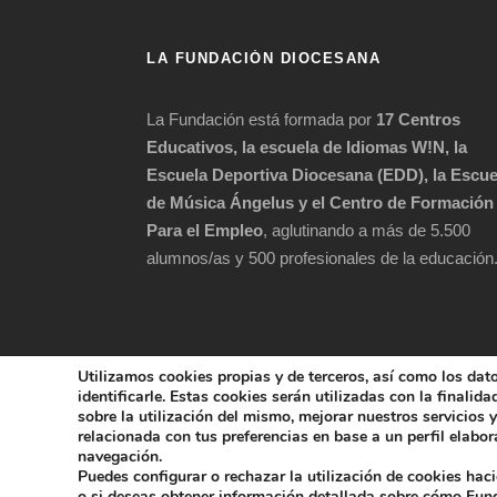
LA FUNDACIÓN DIOCESANA
La Fundación está formada por
17 Centros
Educativos, la escuela de Idiomas W!N, la
Escuela Deportiva Diocesana (EDD), la Escue
de Música Ángelus y el Centro de Formación
Para el Empleo
, aglutinando a más de 5.500
alumnos/as y 500 profesionales de la educación
Utilizamos cookies propias y de terceros, así como los dat
identificarle. Estas cookies serán utilizadas con la finalid
sobre la utilización del mismo, mejorar nuestros servicios
relacionada con tus preferencias en base a un perfil elabora
COPYRIGHT 202
navegación.
Puedes configurar o rechazar la utilización de cookies hac
POLÍTICA DE 
o si deseas obtener información detallada sobre cómo Fu