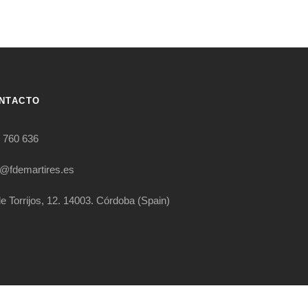
NTACTO
 760 636
o@fdemartires.es
le Torrijos, 12. 14003. Córdoba (Spain)