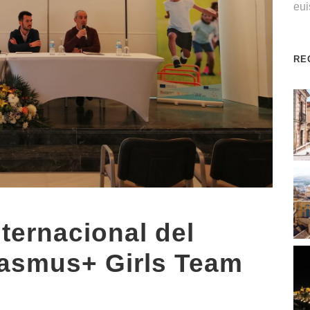
eu
RE
ternacional del
rasmus+ Girls Team