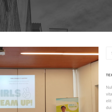
TE
Nul
vit
eli
dui