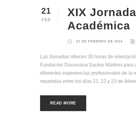
XIX Jornada
21
FEB
Académica
21 DE FEBRERO DE 2024
Las Jornadas ofrecen 30 horas de orientació
Fundación Diocesana Santos Mártires para ac
diferentes experiencias profesionales de l
repartidas entre los días 21, 22 y 23 de febr
READ MORE