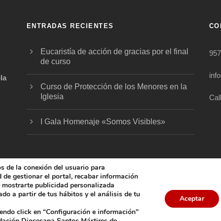
ENTRADAS RECIENTES
CO
Eucaristía de acción de gracias por el final
957
de curso
inf
la
Curso de Protección de los Menores en la
Iglesia
Cal
.
I Gala Homenaje «Somos Visibles»
os de la conexión del usuario para
ad de gestionar el portal, recabar información
 y mostrarte publicidad personalizada
do a partir de tus hábitos y el análisis de tu
5 FUNDACIÓN DIOCESANA SANTOS MÁRTIRES, ALL 
Aceptar
iendo click en “Configuración e información"
COOKIES
AVISO LEGAL
POLÍTICA DE PRIVACIDAD
POL
ndación Diocesana Santos Mártires de