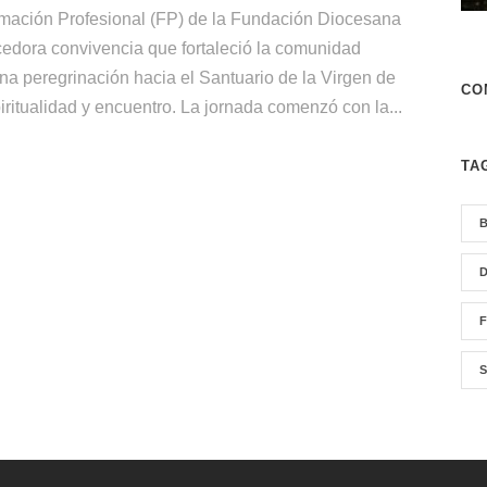
rmación Profesional (FP) de la Fundación Diocesana
cedora convivencia que fortaleció la comunidad
una peregrinación hacia el Santuario de la Virgen de
CO
ritualidad y encuentro. La jornada comenzó con la...
TA