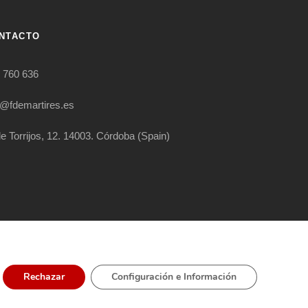
NTACTO
 760 636
o@fdemartires.es
le Torrijos, 12. 14003. Córdoba (Spain)
RIGHT RESERVED
Rechazar
Configuración e Información
ÍTICA EXTERNA