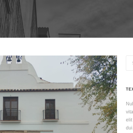
TE
Nul
vit
eli
dui