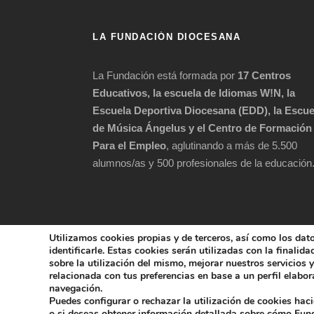
LA FUNDACIÓN DIOCESANA
La Fundación está formada por
17 Centros
Educativos, la escuela de Idiomas W!N, la
Escuela Deportiva Diocesana (EDD), la Escue
de Música Ángelus y el Centro de Formación
Para el Empleo
, aglutinando a más de 5.500
alumnos/as y 500 profesionales de la educación
Utilizamos cookies propias y de terceros, así como los dat
identificarle. Estas cookies serán utilizadas con la finalid
sobre la utilización del mismo, mejorar nuestros servicios
relacionada con tus preferencias en base a un perfil elabora
COPYRIGHT 202
navegación.
Puedes configurar o rechazar la utilización de cookies hac
POLÍTICA DE 
o si deseas obtener información detallada sobre cómo Fu