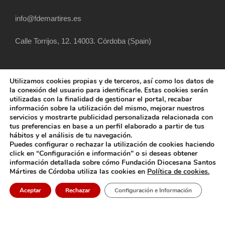
info@fdemartires.es
Calle Torrijos, 12. 14003. Córdoba (Spain)
Utilizamos cookies propias y de terceros, así como los datos de
la conexión del usuario para identificarle. Estas cookies serán
utilizadas con la finalidad de gestionar el portal, recabar
información sobre la utilización del mismo, mejorar nuestros
servicios y mostrarte publicidad personalizada relacionada con
tus preferencias en base a un perfil elaborado a partir de tus
hábitos y el análisis de tu navegación.
COPYRIGHT 2025 FUNDACIÓN DIOCESANA
Puedes configurar o rechazar la utilización de cookies haciendo
SANTOS MÁRTIRES, ALL RIGHT RESERVED
click en “Configuración e información" o si deseas obtener
información detallada sobre cómo Fundación Diocesana Santos
POLÍTICA DE COOKIES
AVISO LEGAL
Mártires de Córdoba utiliza las cookies en
Política de cookies.
POLÍTICA DE PRIVACIDAD
POLÍTICA EXTERNA
Aceptar
Rechazar
Configuración e Información