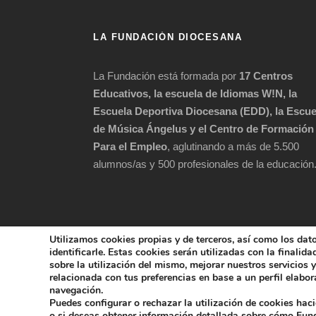
LA FUNDACIÓN DIOCESANA
La Fundación está formada por
17 Centros
Educativos, la escuela de Idiomas W!N, la
Escuela Deportiva Diocesana (EDD), la Escue
de Música Ángelus y el Centro de Formación
Para el Empleo
, aglutinando a más de 5.500
alumnos/as y 500 profesionales de la educación
Utilizamos cookies propias y de terceros, así como los dat
identificarle. Estas cookies serán utilizadas con la finalid
sobre la utilización del mismo, mejorar nuestros servicios
relacionada con tus preferencias en base a un perfil elabora
COPYRIGHT 202
navegación.
Puedes configurar o rechazar la utilización de cookies hac
POLÍTICA DE 
o si deseas obtener información detallada sobre cómo Fu