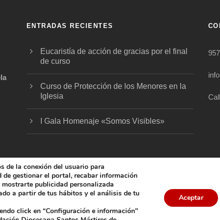
ENTRADAS RECIENTES
CO
Eucaristía de acción de gracias por el final
957
de curso
inf
la
Curso de Protección de los Menores en la
Iglesia
Cal
.
I Gala Homenaje «Somos Visibles»
os de la conexión del usuario para
ad de gestionar el portal, recabar información
 y mostrarte publicidad personalizada
do a partir de tus hábitos y el análisis de tu
5 FUNDACIÓN DIOCESANA SANTOS MÁRTIRES, ALL 
Aceptar
iendo click en “Configuración e información"
COOKIES
AVISO LEGAL
POLÍTICA DE PRIVACIDAD
POL
ndación Diocesana Santos Mártires de