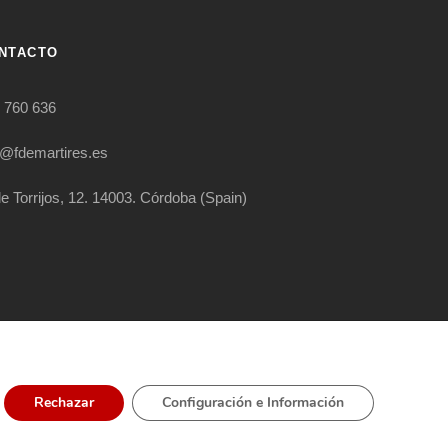
NTACTO
 760 636
o@fdemartires.es
le Torrijos, 12. 14003. Córdoba (Spain)
RIGHT RESERVED
Rechazar
Configuración e Información
ÍTICA EXTERNA