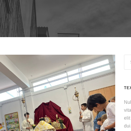
TE
Nul
vit
eli
dui