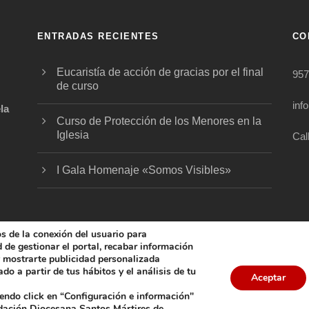
ENTRADAS RECIENTES
CO
Eucaristía de acción de gracias por el final
957
de curso
inf
la
Curso de Protección de los Menores en la
Iglesia
Cal
.
I Gala Homenaje «Somos Visibles»
os de la conexión del usuario para
ad de gestionar el portal, recabar información
 y mostrarte publicidad personalizada
do a partir de tus hábitos y el análisis de tu
5 FUNDACIÓN DIOCESANA SANTOS MÁRTIRES, ALL 
Aceptar
iendo click en “Configuración e información"
COOKIES
AVISO LEGAL
POLÍTICA DE PRIVACIDAD
POL
ndación Diocesana Santos Mártires de