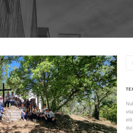
TE
Nul
vit
eli
dui