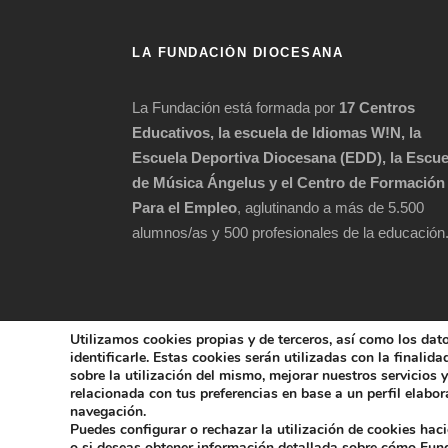
LA FUNDACIÓN DIOCESANA
La Fundación está formada por
17 Centros
Educativos, la escuela de Idiomas W!N, la
Escuela Deportiva Diocesana (EDD), la Escue
de Música Ángelus y el Centro de Formación
Para el Empleo
, aglutinando a más de 5.500
alumnos/as y 500 profesionales de la educación
Utilizamos cookies propias y de terceros, así como los dat
identificarle. Estas cookies serán utilizadas con la finalid
sobre la utilización del mismo, mejorar nuestros servicios
relacionada con tus preferencias en base a un perfil elabora
COPYRIGHT 202
navegación.
Puedes configurar o rechazar la utilización de cookies hac
POLÍTICA DE 
o si deseas obtener información detallada sobre cómo Fu