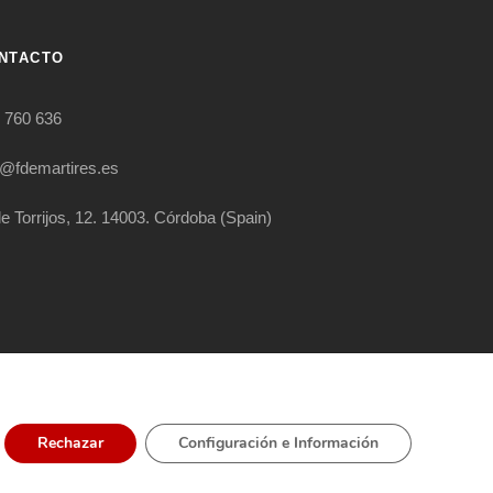
NTACTO
 760 636
o@fdemartires.es
le Torrijos, 12. 14003. Córdoba (Spain)
RIGHT RESERVED
Rechazar
Configuración e Información
ÍTICA EXTERNA