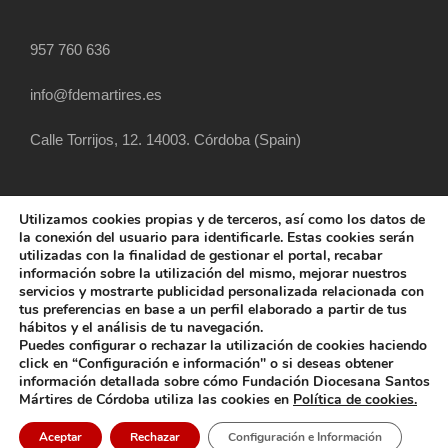
957 760 636
info@fdemartires.es
Calle Torrijos, 12. 14003. Córdoba (Spain)
Utilizamos cookies propias y de terceros, así como los datos de
la conexión del usuario para identificarle. Estas cookies serán
utilizadas con la finalidad de gestionar el portal, recabar
información sobre la utilización del mismo, mejorar nuestros
servicios y mostrarte publicidad personalizada relacionada con
tus preferencias en base a un perfil elaborado a partir de tus
hábitos y el análisis de tu navegación.
COPYRIGHT 2025 FUNDACIÓN DIOCESANA
Puedes configurar o rechazar la utilización de cookies haciendo
SANTOS MÁRTIRES, ALL RIGHT RESERVED
click en “Configuración e información" o si deseas obtener
información detallada sobre cómo Fundación Diocesana Santos
POLÍTICA DE COOKIES
AVISO LEGAL
Mártires de Córdoba utiliza las cookies en
Política de cookies.
POLÍTICA DE PRIVACIDAD
POLÍTICA EXTERNA
Aceptar
Rechazar
Configuración e Información