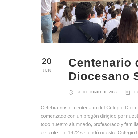
Centenario 
20
JUN
Diocesano 
20 DE JUNIO DE 2022
F
Celebramos el centenario del Colegio Dioc
comenzado con un pregón dirigido por nuestr
todo nuestro alumnado, profesorado y familia
del cole. En 1922 se fundó nuestro Colegio 