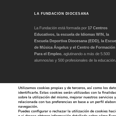
LA FUNDACIÓN DIOCESANA
La Fundación está formada por
17 Centros
Educativos, la escuela de Idiomas W!N, la
Escuela Deportiva Diocesana (EDD), la Escue
de Música Ángelus y el Centro de Formación
Para el Empleo
, aglutinando a más de 5.500
alumnos/as y 500 profesionales de la educación
Utilizamos cookies propias y de terceros, así como los dat
identificarle. Estas cookies serán utilizadas con la finalid
sobre la utilización del mismo, mejorar nuestros servicios
relacionada con tus preferencias en base a un perfil elabora
COPYRIGHT 202
navegación.
Puedes configurar o rechazar la utilización de cookies hac
POLÍTICA DE 
o si deseas obtener información detallada sobre cómo Fu