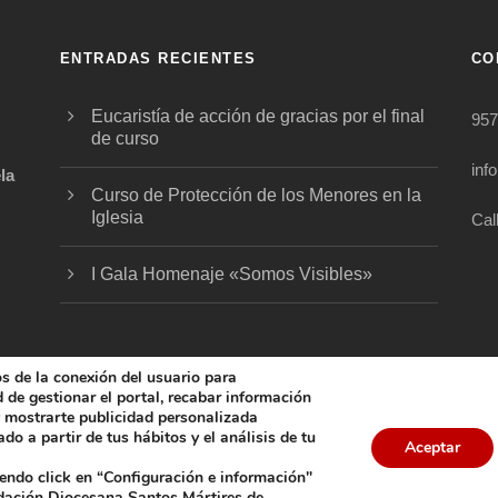
ENTRADAS RECIENTES
CO
Eucaristía de acción de gracias por el final
957
de curso
inf
la
Curso de Protección de los Menores en la
Iglesia
Cal
.
I Gala Homenaje «Somos Visibles»
os de la conexión del usuario para
ad de gestionar el portal, recabar información
 y mostrarte publicidad personalizada
do a partir de tus hábitos y el análisis de tu
5 FUNDACIÓN DIOCESANA SANTOS MÁRTIRES, ALL 
Aceptar
iendo click en “Configuración e información"
COOKIES
AVISO LEGAL
POLÍTICA DE PRIVACIDAD
POL
ndación Diocesana Santos Mártires de