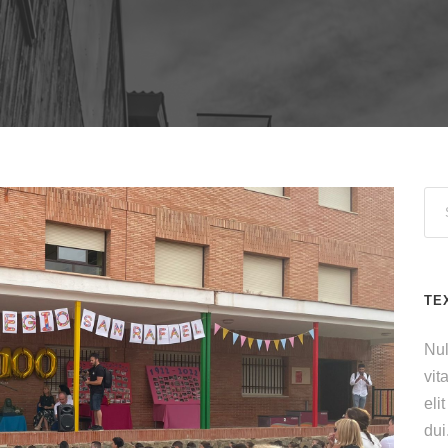
TE
Nul
vit
eli
dui