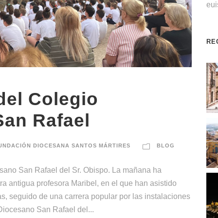
eu
RE
del Colegio
San Rafael
UNDACIÓN DIOCESANA SANTOS MÁRTIRES
BLOG
esano San Rafael del Sr. Obispo. La mañana ha
a antigua profesora Maribel, en el que han asistido
s, seguido de una carrera popular por las instalaciones
Diocesano San Rafael del...