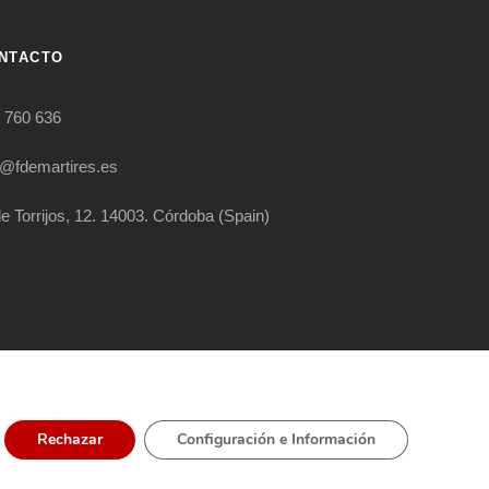
NTACTO
 760 636
o@fdemartires.es
le Torrijos, 12. 14003. Córdoba (Spain)
RIGHT RESERVED
Rechazar
Configuración e Información
ÍTICA EXTERNA