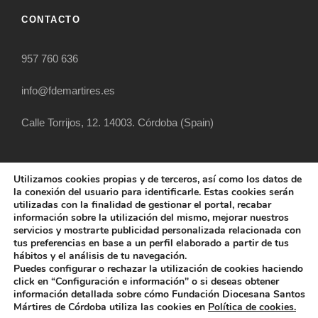
CONTACTO
957 760 636
info@fdemartires.es
Calle Torrijos, 12. 14003. Córdoba (Spain)
Utilizamos cookies propias y de terceros, así como los datos de
la conexión del usuario para identificarle. Estas cookies serán
utilizadas con la finalidad de gestionar el portal, recabar
información sobre la utilización del mismo, mejorar nuestros
servicios y mostrarte publicidad personalizada relacionada con
tus preferencias en base a un perfil elaborado a partir de tus
hábitos y el análisis de tu navegación.
COPYRIGHT 2025 FUNDACIÓN DIOCESANA
Puedes configurar o rechazar la utilización de cookies haciendo
SANTOS MÁRTIRES, ALL RIGHT RESERVED
click en “Configuración e información" o si deseas obtener
información detallada sobre cómo Fundación Diocesana Santos
POLÍTICA DE COOKIES
AVISO LEGAL
Mártires de Córdoba utiliza las cookies en
Política de cookies.