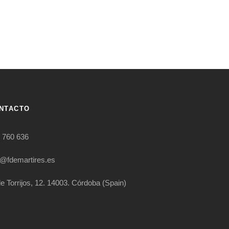
NTACTO
 760 636
o@fdemartires.es
le Torrijos, 12. 14003. Córdoba (Spain)