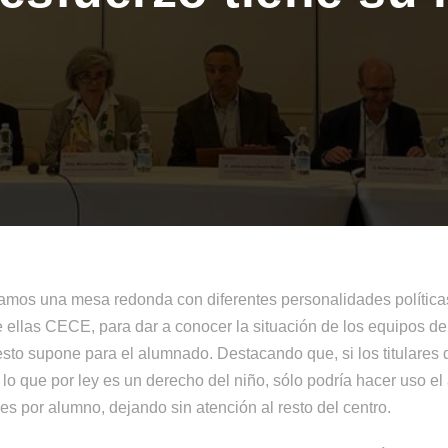
zamos una mesa redonda con diferentes personalidades política
e ellas CECE, para dar a conocer la situación de los equipos de
esto supone para el alumnado. Destacando que, si los titulares 
 lo que por ley es un derecho del niño, sólo podría hacer uso 
s por alumno, dejando sin atención al resto del centro.