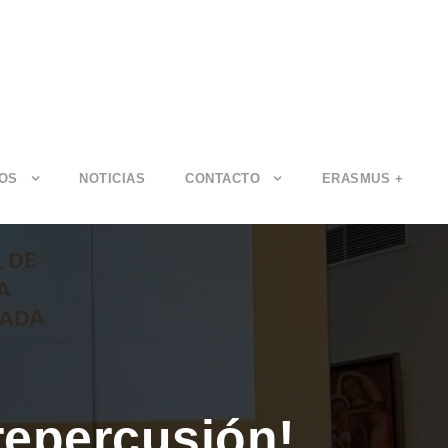
IOS
NOTICIAS
CONTACTO
ERASMUS +
repercusión!