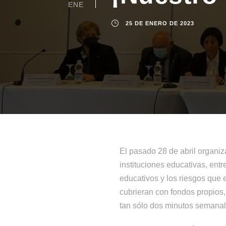
ENE
25 DE ENERO DE 2023
El pasado 28 de abril organi
instituciones educativas, entr
educativos y los riesgos que 
cubrieran con fondos propios,
tan sólo dos minutos semanale