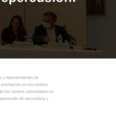
s y representantes de
 orientación en los centros
de los centros concertados no
el alumnado de secundaria y