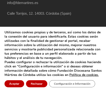
info@fdemartires.es
Calle Torrijos, 12. 14003. Córdoba (Spain)
Utilizamos cookies propias y de terceros, así como los datos de
la conexión del usuario para identificarle. Estas cookies serán
utilizadas con la finalidad de gestionar el portal, recabar
información sobre la utilización del mismo, mejorar nuestros
servicios y mostrarte publicidad personalizada relacionada con
tus preferencias en base a un perfil elaborado a partir de tus
hábitos y el análisis de tu navegación.
COPYRIGHT 2025 FUNDACIÓN DIOCESANA
Puedes configurar o rechazar la utilización de cookies haciendo
SANTOS MÁRTIRES, ALL RIGHT RESERVED
click en “Configuración e información" o si deseas obtener
información detallada sobre cómo Fundación Diocesana Santos
POLÍTICA DE COOKIES
AVISO LEGAL
Mártires de Córdoba utiliza las cookies en
Política de cookies.
POLÍTICA DE PRIVACIDAD
POLÍTICA EXTERNA
Aceptar
Rechazar
Configuración e Información