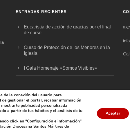
ENTRADAS RECIENTES
CO
Eucaristía de acción de gracias por el final
957
de curso
inf
la
Curso de Protección de los Menores en la
Iglesia
Cal
.
I Gala Homenaje «Somos Visibles»
os de la conexión del usuario para
ad de gestionar el portal, recabar información
 y mostrarte publicidad personalizada
5 FUNDACIÓN DIOCESANA SANTOS MÁRTIRES, ALL 
do a partir de tus hábitos y el análisis de tu
Aceptar
iendo click en “Configuración e información"
COOKIES
AVISO LEGAL
POLÍTICA DE PRIVACIDAD
POL
ndación Diocesana Santos Mártires de