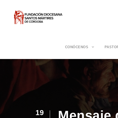
CONÓCENOS
PASTO
Mensaje 
19