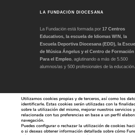
LA FUNDACIÓN DIOCESANA
La Fundación está formada por
17 Centros
Educativos, la escuela de Idiomas W!N, la
Escuela Deportiva Diocesana (EDD), la Escue
de Música Ángelus y el Centro de Formación
Para el Empleo
, aglutinando a más de 5.500
alumnos/as y 500 profesionales de la educación
Utilizamos cookies propias y de terceros, así como los dat
identificarle. Estas cookies serán utilizadas con la finalid
sobre la utilización del mismo, mejorar nuestros servicios
COPYRIGHT 202
relacionada con tus preferencias en base a un perfil elabora
navegación.
Puedes configurar o rechazar la utilización de cookies hac
POLÍTICA DE 
o si deseas obtener información detallada sobre cómo Fu