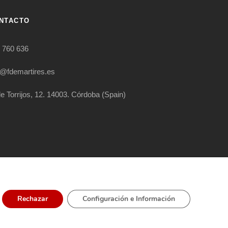
NTACTO
 760 636
o@fdemartires.es
le Torrijos, 12. 14003. Córdoba (Spain)
RIGHT RESERVED
Rechazar
Configuración e Información
ÍTICA EXTERNA