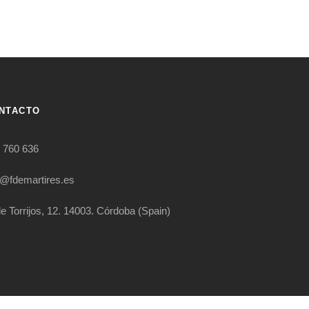
NTACTO
 760 636
o@fdemartires.es
le Torrijos, 12. 14003. Córdoba (Spain)