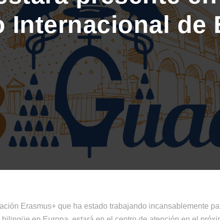
 Internacional de
vación Erasmus+ que ha estado trabajando incansablemente pa
bilingüe en Europa, estará en el centro de atención en el próx