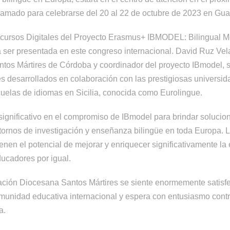
amado para celebrarse del 20 al 22 de octubre de 2023 en Gua
cursos Digitales del Proyecto Erasmus+ IBMODEL: Bilingual Me
 ser presentada en este congreso internacional. David Ruz Vela
tos Mártires de Córdoba y coordinador del proyecto IBmodel, 
les desarrollados en colaboración con las prestigiosas universi
uelas de idiomas en Sicilia, conocida como Eurolingue.
 significativo en el compromiso de IBmodel para brindar solucio
tornos de investigación y enseñanza bilingüe en toda Europa. L
enen el potencial de mejorar y enriquecer significativamente la
ducadores por igual.
ción Diocesana Santos Mártires se siente enormemente satisfe
omunidad educativa internacional y espera con entusiasmo contri
a.