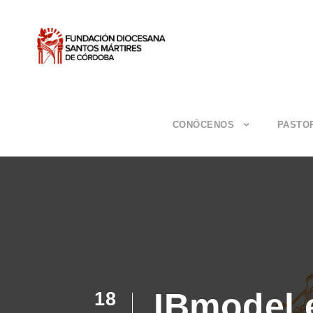
CONÓCENOS
PASTO
IBmodel e
18