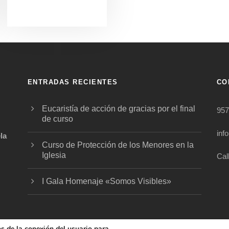
ENTRADAS RECIENTES
CO
Eucaristía de acción de gracias por el final
957
de curso
inf
la
Curso de Protección de los Menores en la
Iglesia
Cal
.
I Gala Homenaje «Somos Visibles»
os de la conexión del usuario para