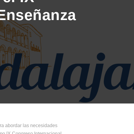
 Enseñanza
ra abordar las necesidades
imo IX Congreso Internacional