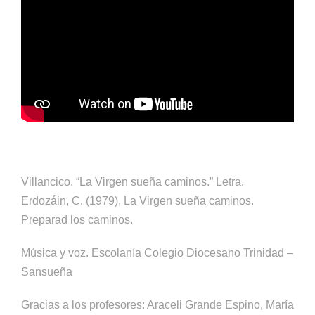
Villancico. “La Virgen sueña caminos.” Letra.
Erdozáin, C. (1979), La Virgen sueña caminos.
Preparad los caminos.
Música y voz. Escolanía Colegio Diocesano Trinidad –
Sansueña
Gracias a los profesores: Araceli Grande Espino, María