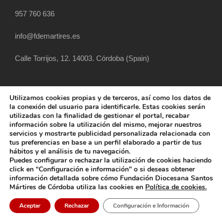
957 760 636
info@fdemartires.es
Calle Torrijos, 12. 14003. Córdoba (Spain)
Utilizamos cookies propias y de terceros, así como los datos de
la conexión del usuario para identificarle. Estas cookies serán
utilizadas con la finalidad de gestionar el portal, recabar
información sobre la utilización del mismo, mejorar nuestros
servicios y mostrarte publicidad personalizada relacionada con
tus preferencias en base a un perfil elaborado a partir de tus
hábitos y el análisis de tu navegación.
COPYRIGHT 2025 FUNDACIÓN DIOCESANA
Puedes configurar o rechazar la utilización de cookies haciendo
SANTOS MÁRTIRES, ALL RIGHT RESERVED
click en “Configuración e información" o si deseas obtener
información detallada sobre cómo Fundación Diocesana Santos
POLÍTICA DE COOKIES
AVISO LEGAL
Mártires de Córdoba utiliza las cookies en
Política de cookies.
POLÍTICA DE PRIVACIDAD
POLÍTICA EXTERNA
Aceptar
Rechazar
Configuración e Información