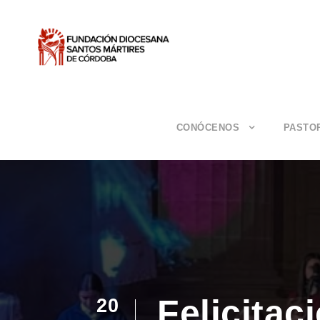
CONÓCENOS
PASTO
Felicitac
20