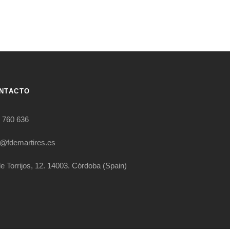
NTACTO
 760 636
o@fdemartires.es
le Torrijos, 12. 14003. Córdoba (Spain)