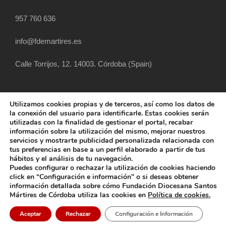
957 760 636
info@fdemartires.es
Calle Torrijos, 12. 14003. Córdoba (Spain)
Utilizamos cookies propias y de terceros, así como los datos de
la conexión del usuario para identificarle. Estas cookies serán
utilizadas con la finalidad de gestionar el portal, recabar
información sobre la utilización del mismo, mejorar nuestros
servicios y mostrarte publicidad personalizada relacionada con
tus preferencias en base a un perfil elaborado a partir de tus
hábitos y el análisis de tu navegación.
COPYRIGHT 2025 FUNDACIÓN DIOCESANA
Puedes configurar o rechazar la utilización de cookies haciendo
SANTOS MÁRTIRES, ALL RIGHT RESERVED
click en “Configuración e información" o si deseas obtener
información detallada sobre cómo Fundación Diocesana Santos
POLÍTICA DE COOKIES
AVISO LEGAL
Mártires de Córdoba utiliza las cookies en
Política de cookies.
POLÍTICA DE PRIVACIDAD
POLÍTICA EXTERNA
Aceptar
Rechazar
Configuración e Información