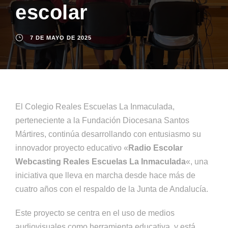
escolar
7 DE MAYO DE 2025
El Colegio Reales Escuelas La Inmaculada,
perteneciente a la Fundación Diocesana Santos
Mártires, continúa desarrollando con entusiasmo su
innovador proyecto educativo «
Radio Escolar
Webcasting Reales Escuelas La Inmaculada
«, una
iniciativa que lleva en marcha desde hace más de
cuatro años con el respaldo de la Junta de Andalucía.
Este proyecto se centra en el uso de medios
audiovisuales como herramienta educativa, y está