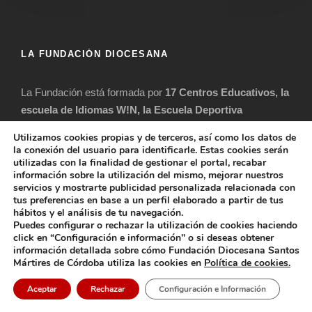
LA FUNDACIÓN DIOCESANA
La Fundación está formada por
17 Centros Educativos, la
escuela de Idiomas W!N, la Escuela Deportiva
Diocesana (EDD), la Escuela de Música Ángelus y el
Utilizamos cookies propias y de terceros, así como los datos de
Centro de Formación Para el Empleo
, aglutinando a más
la conexión del usuario para identificarle. Estas cookies serán
utilizadas con la finalidad de gestionar el portal, recabar
de 5.500 alumnos/as y 500 profesionales de la educación.
información sobre la utilización del mismo, mejorar nuestros
servicios y mostrarte publicidad personalizada relacionada con
tus preferencias en base a un perfil elaborado a partir de tus
hábitos y el análisis de tu navegación.
Puedes configurar o rechazar la utilización de cookies haciendo
ENTRADAS RECIENTES
click en “Configuración e información" o si deseas obtener
información detallada sobre cómo Fundación Diocesana Santos
Mártires de Córdoba utiliza las cookies en
Política de cookies.
Eucaristía de acción de gracias por el final de
curso
Aceptar
Rechazar
Configuración e Información