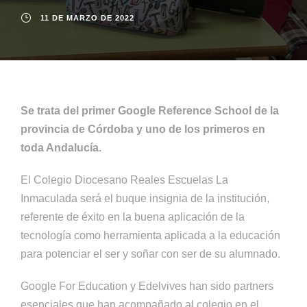
11 DE MARZO DE 2022
Se trata del primer Google Reference School de la
provincia de Córdoba y uno de los primeros en
toda Andalucía.
El Colegio Diocesano Reales Escuelas La
Inmaculada será el buque insignia de la institución,
referente de éxito en la buena aplicación de la
tecnología como herramienta aplicada a la educación
para potenciar el ser y soñar con ser de su alumnado.
Google For Education y Edelvives han sido partners
esenciales que han acompañado al colegio en el