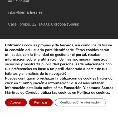
957 760 636
info@fdemartires.es
Calle Torrijos, 12. 14003. Córdoba (Spain)
Utilizamos cookies propias y de terceros, así como los datos de
la conexión del usuario para identificarle. Estas cookies serán
utilizadas con la finalidad de gestionar el portal, recabar
información sobre la utilización del mismo, mejorar nuestros
servicios y mostrarte publicidad personalizada relacionada con
tus preferencias en base a un perfil elaborado a partir de tus
hábitos y el análisis de tu navegación.
COPYRIGHT 2025 FUNDACIÓN DIOCESANA
Puedes configurar o rechazar la utilización de cookies haciendo
SANTOS MÁRTIRES, ALL RIGHT RESERVED
click en “Configuración e información" o si deseas obtener
información detallada sobre cómo Fundación Diocesana Santos
POLÍTICA DE COOKIES
AVISO LEGAL
Mártires de Córdoba utiliza las cookies en
Política de cookies.
POLÍTICA DE PRIVACIDAD
POLÍTICA EXTERNA
Aceptar
Rechazar
Configuración e Información