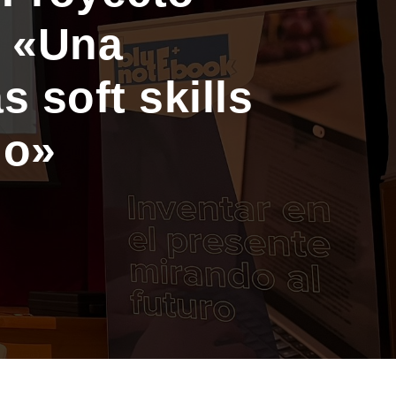
: «Una
 soft skills
io»