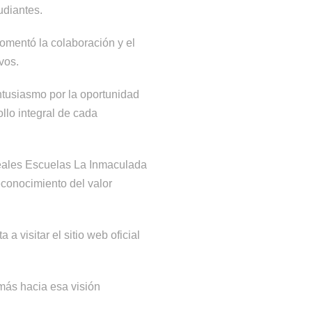
udiantes.
fomentó la colaboración y el
vos.
ntusiasmo por la oportunidad
llo integral de cada
Reales Escuelas La Inmaculada
econocimiento del valor
a a visitar el sitio web oficial
más hacia esa visión